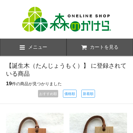
メニュー
カートを見る
【誕生木（たんじょうもく）】 に登録されて
いる商品
19
件の商品が見つかりました
おすすめ順
価格順
新着順