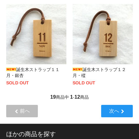
誕生木ストラップ１１
誕生木ストラップ１２
月・銀杏
月・樅
SOLD OUT
SOLD OUT
19
1
12
商品中
-
商品
前へ
次へ
ほかの商品を探す