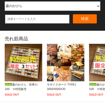
検索
売れ筋商品
森のかけら・世界の
森のか
モザイクボード TYPE1
100 ※特別販売
100 ※特
3000X600X30
SOLD OUT
SOLD OUT
SOLD OUT