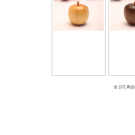
森のりんごプレミア
森のりん
アマレロ
神代
5,500円
5,
全 [17] 