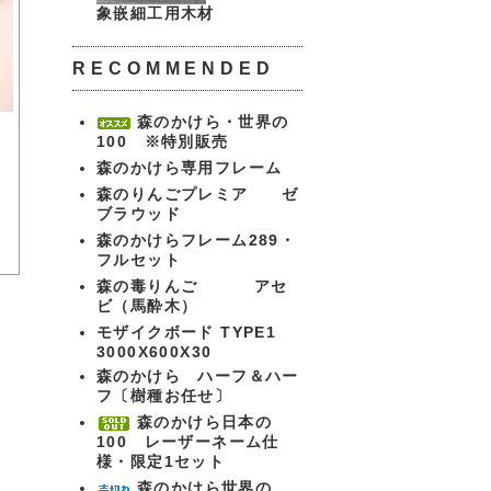
象嵌細工用木材
RECOMMENDED
森のかけら・世界の
100 ※特別販売
ア
森のかけら専用フレーム
森のりんごプレミア ゼ
ブラウッド
森のかけらフレーム289・
フルセット
森の毒りんご アセ
ビ（馬酔木）
モザイクボード TYPE1
3000X600X30
森のかけら ハーフ＆ハー
フ〔樹種お任せ〕
森のかけら日本の
100 レーザーネーム仕
様・限定1セット
森のかけら世界の