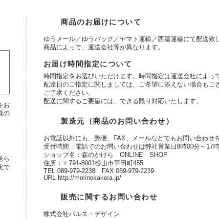
商品のお届けについて
ゆうメール／ゆうパック／ヤマト運輸／西濃運輸にて配送致
商品によって、運送会社等が異なります。
お届け時間指定について
時間指定をお選びいただけます。時間指定は運送会社によっ
配達日のご指定に関しましては、ご希望に添えない場合もご
ご了承ください。
配送に関するご要望には、できる限り対応いたします。
をお
様の
製造元（商品のお問い合わせ）
お電話以外にも、郵便、FAX、メールなどでもお問い合わせ
受付時間：電話でのお問い合わせは弊社営業日8時00分～17時
ショップ名：森のかけら ONLINE SHOP
送ら
住所：〒791-8001松山市平田町455
化で
TEL 089-979-2238 FAX 089-979-2239
URL http://morinokakera.jp/
販売に関するお問い合わせ
株式会社パルス・デザイン