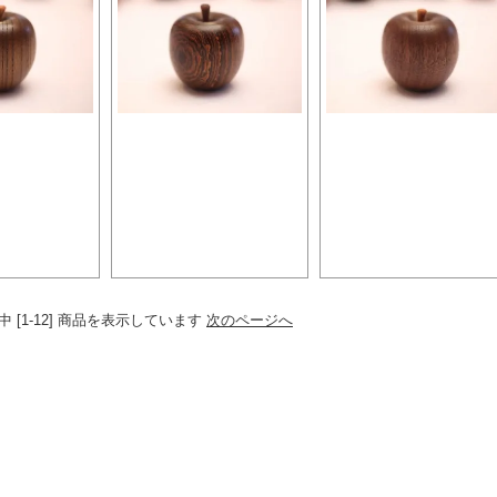
ごプレミア
森のりんごプレミア
森のりんごプレミ
ケヤキ
ボコーテ
ソノケリン
500円
5,500円
5,500円
商品中 [1-12] 商品を表示しています
次のページへ