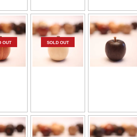
300円
5,500円
5,500円
D OUT
SOLD OUT
ごプレミア
森のりんごプレミア
森のりんごプレミ
ップウッド
キンモクセイ
ウェンジ
600円
5,500円
5,500円