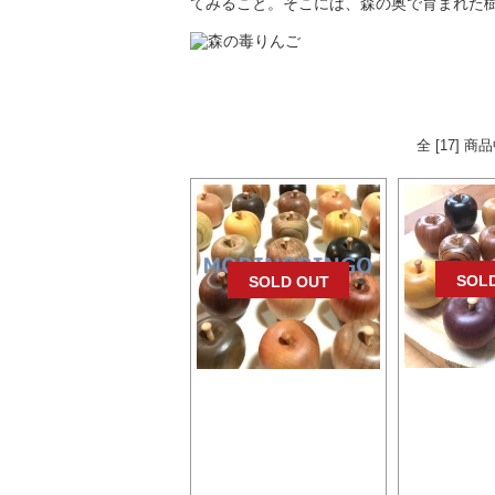
てみること。そこには、森の奥で育まれた
全 [17] 
SOL
SOLD OUT
森のりんご
森のりんご コンプリー
個
ト32個セット