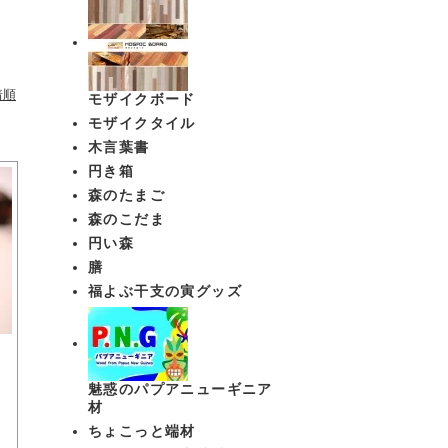
着順
モザイクボード
モザイクタイル
木言葉書
円き箱
森のたまご
森のこだま
円い森
膳
福よぶ干支の寅グッズ
ア
魅惑のパプアニューギニア
材
ちょこっと端材