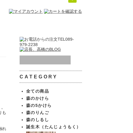
CATEGORY
全ての商品
森のかけら
森の5かけら
」。
りも
森のりんご
森のしるし
誕生木（たんじょうもく）
触れ