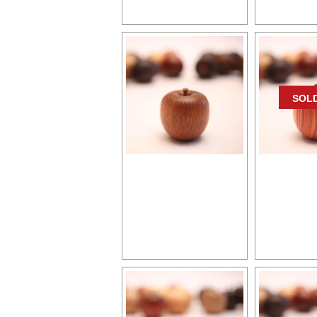
58,
0円
SOL
森のりんごプレミア
森のりん
レースウッド
チューリ
5,500円
6,