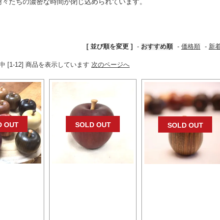
樹々たちの濃密な時間が閉じ込められています。
[ 並び順を変更 ]
-
おすすめ順
-
価格順
-
新
商品中 [1-12] 商品を表示しています
次のページへ
D OUT
SOLD OUT
SOLD OUT
・お買い得12
森のりんごプレミア パ
森のりんごプレミ
セット
ープルハート
リグナムバイタ