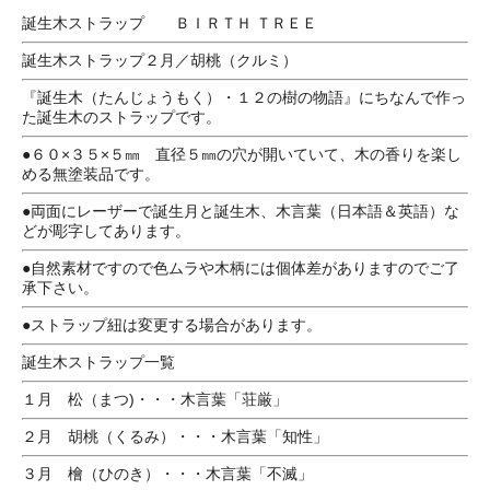
誕生木ストラップ ＢＩＲＴＨ ＴＲＥＥ
誕生木ストラップ２月／胡桃（クルミ）
『誕生木（たんじょうもく）・１２の樹の物語』にちなんで作っ
た誕生木のストラップです。
●６０×３５×５㎜ 直径５㎜の穴が開いていて、木の香りを楽し
める無塗装品です。
●両面にレーザーで誕生月と誕生木、木言葉（日本語＆英語）な
どが彫字してあります。
●自然素材ですので色ムラや木柄には個体差がありますのでご了
承下さい。
●ストラップ紐は変更する場合があります。
誕生木ストラップ一覧
１月 松（まつ)・・・木言葉「荘厳」
２月 胡桃（くるみ）・・・木言葉「知性」
３月 檜（ひのき）・・・木言葉「不滅」