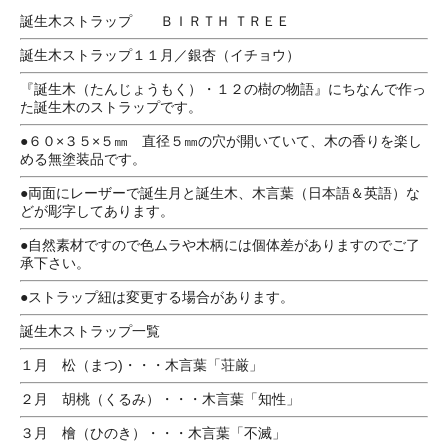
誕生木ストラップ ＢＩＲＴＨ ＴＲＥＥ
誕生木ストラップ１１月／銀杏（イチョウ）
『誕生木（たんじょうもく）・１２の樹の物語』にちなんで作っ
た誕生木のストラップです。
●６０×３５×５㎜ 直径５㎜の穴が開いていて、木の香りを楽し
める無塗装品です。
●両面にレーザーで誕生月と誕生木、木言葉（日本語＆英語）な
どが彫字してあります。
●自然素材ですので色ムラや木柄には個体差がありますのでご了
承下さい。
●ストラップ紐は変更する場合があります。
誕生木ストラップ一覧
１月 松（まつ)・・・木言葉「荘厳」
２月 胡桃（くるみ）・・・木言葉「知性」
３月 檜（ひのき）・・・木言葉「不滅」