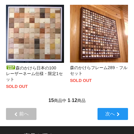
森のかけらフレーム289・フル
森のかけら日本の100
セット
レーザーネーム仕様・限定1セ
ット
SOLD OUT
SOLD OUT
15
1
12
商品中
-
商品
前へ
次へ