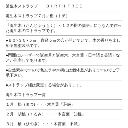
誕生木ストラップ ＢＩＲＴＨ ＴＲＥＥ
誕生木ストラップ７月／栃（トチ）
『誕生木（たんじょうもく）・１２の樹の物語』にちなんで作っ
た誕生木のストラップです。
●６０×３５×５㎜ 直径５㎜の穴が開いていて、木の香りを楽し
める無塗装品です。
●両面にレーザーで誕生月と誕生木、木言葉（日本語＆英語）な
どが彫字してあります。
●自然素材ですので色ムラや木柄には個体差がありますのでご了
承下さい。
●ストラップ紐は変更する場合があります。
誕生木ストラップ一覧
１月 松（まつ)・・・木言葉「荘厳」
２月 胡桃（くるみ）・・・木言葉「知性」
３月 檜（ひのき）・・・木言葉「不滅」