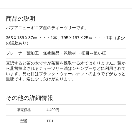
商品の説明
パプアニューギニア産のティーツリーです。
365Ｘ139Ｘ37㎜ ・・・1本、795Ｘ197Ｘ25㎜ ・・・1本（多少
の誤差あり）
プレーナー荒加工・無塗装品・乾燥材 ・柾目～追い柾
直訳すると茶の木ですが茶葉を採取する木ではありません。葉か
ら蒸留抽出されるティーツリー油はシャンプーなどに利用されて
います。見た目はブラック・ウォールナットのようですがもっと
重硬です。端に少し欠けがあります。
その他の詳細情報
販売価格
4,400円
型番
TT-1