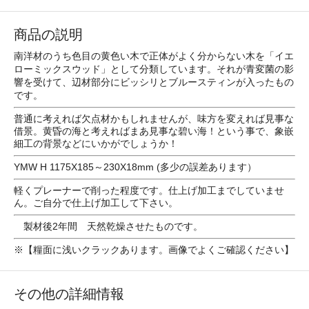
商品の説明
南洋材のうち色目の黄色い木で正体がよく分からない木を「イエ
ローミックスウッド」として分類しています。それが青変菌の影
響を受けて、辺材部分にビッシリとブルースティンが入ったもの
です。
普通に考えれば欠点材かもしれませんが、味方を変えれば見事な
借景。黄昏の海と考えればまあ見事な碧い海！という事で、象嵌
細工の背景などにいかがでしょうか！
YMW H 1175X185～230X18mm (多少の誤差あります）
軽くプレーナーで削った程度です。仕上げ加工までしていませ
ん。ご自分で仕上げ加工して下さい。
製材後2年間 天然乾燥させたものです。
※【糧面に浅いクラックあります。画像でよくご確認ください】
その他の詳細情報