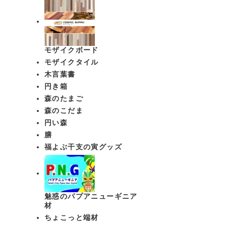
モザイクボード
モザイクタイル
木言葉書
円き箱
森のたまご
森のこだま
円い森
膳
福よぶ干支の寅グッズ
魅惑のパプアニューギニア
材
ちょこっと端材