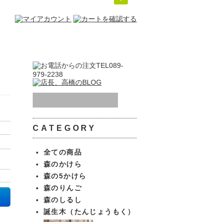
CATEGORY
全ての商品
森のかけら
森の5かけら
森のりんご
森のしるし
誕生木（たんじょうもく）