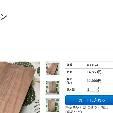
#894-A
型番
14,850円
定価
販売
11,000円
価格
購入数
特定商取引法に基づく表記
(返品など)