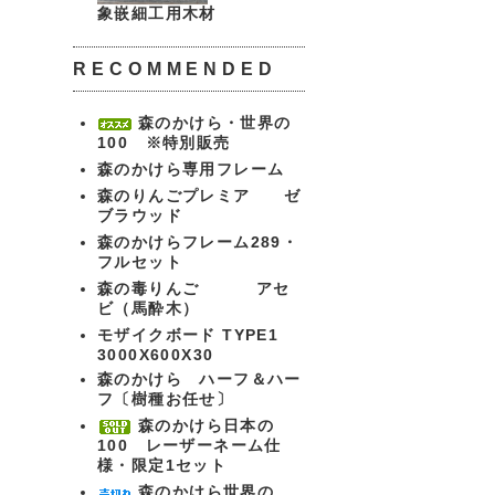
象嵌細工用木材
RECOMMENDED
森のかけら・世界の
100 ※特別販売
森のかけら専用フレーム
森のりんごプレミア ゼ
ブラウッド
森のかけらフレーム289・
フルセット
森の毒りんご アセ
ビ（馬酔木）
モザイクボード TYPE1
3000X600X30
森のかけら ハーフ＆ハー
フ〔樹種お任せ〕
森のかけら日本の
100 レーザーネーム仕
様・限定1セット
森のかけら世界の