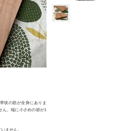
）
帯状の筋が全身にありま
せん。端に小さめの節が1
。
ていません。