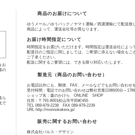
商品のお届けについて
ゆうメール／ゆうパック／ヤマト運輸／西濃運輸にて配送致
商品によって、運送会社等が異なります。
お届け時間指定について
時間指定をお選びいただけます。時間指定は運送会社によっ
配達日のご指定に関しましては、ご希望に添えない場合もご
ご了承ください。
配送に関するご要望には、できる限り対応いたします。
をお
様の
製造元（商品のお問い合わせ）
お電話以外にも、郵便、FAX、メールなどでもお問い合わせ
受付時間：電話でのお問い合わせは弊社営業日8時00分～17時
ショップ名：森のかけら ONLINE SHOP
送ら
住所：〒791-8001松山市平田町455
化で
TEL 089-979-2238 FAX 089-979-2239
URL http://morinokakera.jp/
販売に関するお問い合わせ
株式会社パルス・デザイン