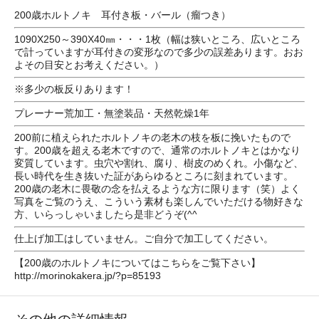
200歳ホルトノキ 耳付き板・バール（瘤つき）
1090X250～390X40㎜・・・1枚（幅は狭いところ、広いところ
で計っていますが耳付きの変形なので多少の誤差あります。おお
よその目安とお考えください。）
※多少の板反りあります！
プレーナー荒加工・無塗装品・天然乾燥1年
200前に植えられたホルトノキの老木の枝を板に挽いたもので
す。200歳を超える老木ですので、通常のホルトノキとはかなり
変質しています。虫穴や割れ、腐り、樹皮のめくれ。小傷など、
長い時代を生き抜いた証があらゆるところに刻まれています。
200歳の老木に畏敬の念を払えるような方に限ります（笑）よく
写真をご覧のうえ、こういう素材も楽しんでいただける物好きな
方、いらっしゃいましたら是非どうぞ(^^
仕上げ加工はしていません。ご自分で加工してください。
【200歳のホルトノキについてはこちらをご覧下さい】
http://morinokakera.jp/?p=85193