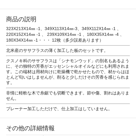
商品の説明
323X213X14㎜ -1、349X113X14㎜-3、349X112X14㎜ -1 、
220X152X14㎜ -1 、 239X109X14㎜ -1 、180X35X14㎜ -4 、
180X34X14㎜ -1・・・ 12枚（多少誤差あります）
北米産のササフラスの薄く加工した板のセットです。
クスノキ科のササフラスは「シナモンウッド」の別名もあるよう
に、その独特の芳香がエッセンシャルオイルなどにも利用されま
す。この端材は用材向けに乾燥機で乾かせたもので、材からはほ
とんど匂いはしませんが、削ると少しだけその芳香を感じられま
す。
非情に軽軟な木で糸鋸でも切断できます。節や傷、割れはありま
せん。
プレーナー加工しただけで、仕上加工はしていません。
その他の詳細情報