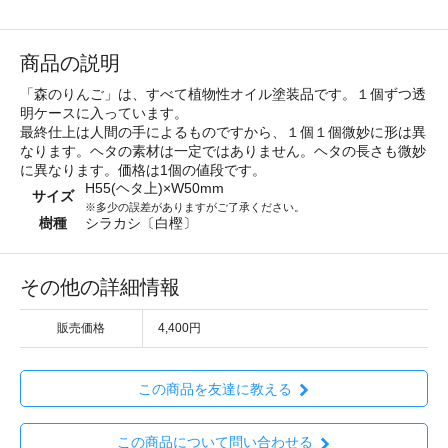
商品の説明
「森のりんご」は、すべて植物性オイル塗装品です。１個ずつ透
明ケースに入っています。
最終仕上は人間の手によるものですから、１個１個微妙に形は異
なります。ヘタの素材は一定ではありません。ヘタの長さも微妙
に異なります。価格は1個の値段です。
H55(ヘタ上)×W50mm
サイズ
※多少の誤差がありますがご了承ください。
樹種
シラカシ〔白樫〕
その他の詳細情報
販売価格
4,400円
この商品を友達に教える
この商品について問い合わせる