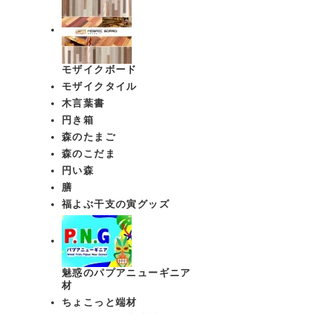
モザイクボード
モザイクタイル
木言葉書
円き箱
森のたまご
森のこだま
円い森
膳
福よぶ干支の寅グッズ
魅惑のパプアニューギニア
材
ちょこっと端材