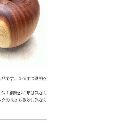
装品です。１個ずつ透明ケ
１個１個微妙に形は異なり
ヘタの長さも微妙に異なり