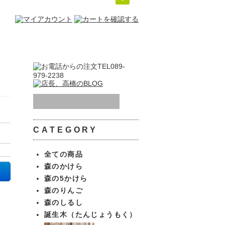
CATEGORY
全ての商品
森のかけら
森の5かけら
森のりんご
森のしるし
誕生木（たんじょうもく）