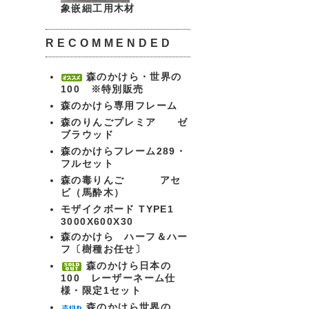
象嵌細工用木材
RECOMMENDED
森のかけら・世界の
100 ※特別販売
森のかけら専用フレーム
森のりんごプレミア ゼ
ブラウッド
森のかけらフレーム289・
フルセット
森の毒りんご アセ
ビ（馬酔木）
モザイクボード TYPE1
3000X600X30
森のかけら ハーフ＆ハー
フ〔樹種お任せ〕
森のかけら日本の
100 レーザーネーム仕
様・限定1セット
森のかけら世界の