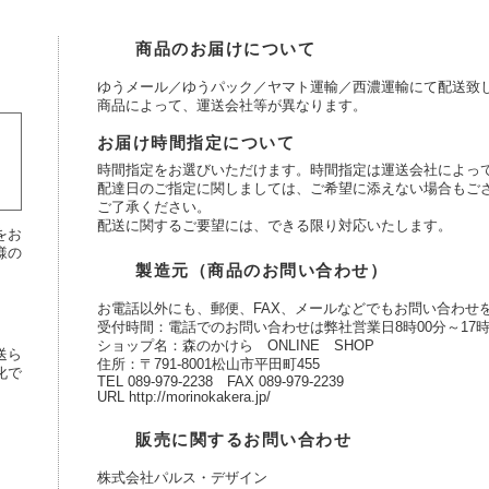
商品のお届けについて
ゆうメール／ゆうパック／ヤマト運輸／西濃運輸にて配送致
商品によって、運送会社等が異なります。
お届け時間指定について
時間指定をお選びいただけます。時間指定は運送会社によっ
配達日のご指定に関しましては、ご希望に添えない場合もご
ご了承ください。
配送に関するご要望には、できる限り対応いたします。
をお
様の
製造元（商品のお問い合わせ）
お電話以外にも、郵便、FAX、メールなどでもお問い合わせ
受付時間：電話でのお問い合わせは弊社営業日8時00分～17時
ショップ名：森のかけら ONLINE SHOP
送ら
住所：〒791-8001松山市平田町455
化で
TEL 089-979-2238 FAX 089-979-2239
URL http://morinokakera.jp/
販売に関するお問い合わせ
株式会社パルス・デザイン